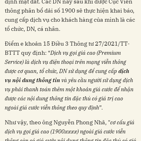
định mặt đất. Các DN này sau khi được Cục Viễn
thông phân bổ dải số 1900 sẽ thực hiện khai báo,
cung cấp dịch vụ cho khách hàng của mình là các
tổ chức, DN, cá nhân.
Điểm e khoản 15 Điều 3 Thông tư 27/2021/TT-
BTTT quy định: “
Dịch vụ gọi giá cao (Premium
Service) là dịch vụ điện thoại trên mạng viễn thông
được cơ quan, tổ chức, DN sử dụng để cung cấp
dịch
vụ nội dung thông tin
và yêu cầu người sử dụng dịch
vụ phải thanh toán thêm một khoản giá cước để nhận
được các nội dung thông tin đặc thù có giá trị cao
ngoài giá cước viễn thông theo quy định
”.
Như vậy, theo ông Nguyễn Phong Nhã, "
c
ơ cấu giá
dịch vụ gọi giá cao (1900xxxx) ngoài giá cước viễn
thông còn có giá cước nội dung thông tin đặc thù có giá