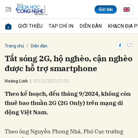
Gửi bài
GIỚI THIỆU
TẠP CHÍ IN
DIỄN ĐÀN
KH&CN ĐỊA 
Gửi bình luận
Trang chủ
Diễn đàn
Tắt sóng 2G, hộ nghèo, cận nghèo
được hỗ trợ smartphone
Hoàng Linh
07/12/2023 21:03
Theo kế hoạch, đến tháng 9/2024, không còn
thuê bao thuần 2G (2G Only) trên mạng di
Hủy
Gửi
động Việt Nam.
Theo ông Nguyễn Phong Nhã, Phó Cục trưởng