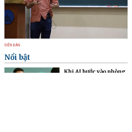
DIỄN ĐÀN
Nổi bật
Khi AI bước vào phòng
khám, câu hỏi không
còn là "AI có giúp ích
không?"
06/08/2026 13:59
UBND thành phố Cần