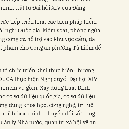
inh, trật tự Đại hội XIV của Đảng.
trực tiếp triển khai các biện pháp kiểm
ội nghị Quốc gia, kiểm soát, phòng ngừa,
g công cụ hỗ trợ vào khu vực cấm, đã
t vi phạm cho Công an phường Từ Liêm để
à tổ chức triển khai thực hiện Chương
ĐUCA thực hiện Nghị quyết Đại hội XIV
7 nhiệm vụ gồm: Xây dựng Luật Định
c cơ sở dữ liệu quốc gia, cơ sở dữ liệu
ứng dụng khoa học, công nghệ, trí tuệ
ử, mã hóa an ninh, chuyển đổi số trong
quản lý Nhà nước, quản trị xã hội về an