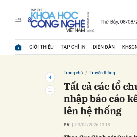
Thứ Bảy, 08/08/
Gửi 
GIỚI THIỆU
TẠP CHÍ IN
DIỄN ĐÀN
KH&CN
Trang chủ
Truyền thông
Tất cả các tổ c
nhập báo cáo kế
lên hệ thống
PV
03/04/2026 13:18