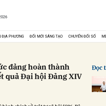
2026
bình luận
 ĐỊA PHƯƠNG
ĐỔI MỚI SÁNG TẠO
CHUYỂN ĐỔI SỐ
M
hức đảng hoàn thành
Đọc 
t quả Đại hội Đảng XIV
Hủy
G