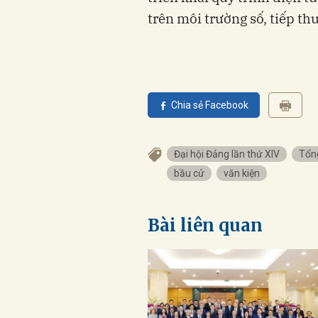
trên môi trường số, tiếp th
Chia sẻ Facebook
Đại hội Đảng lần thứ XIV
Tổn
bầu cử
văn kiện
Bài liên quan