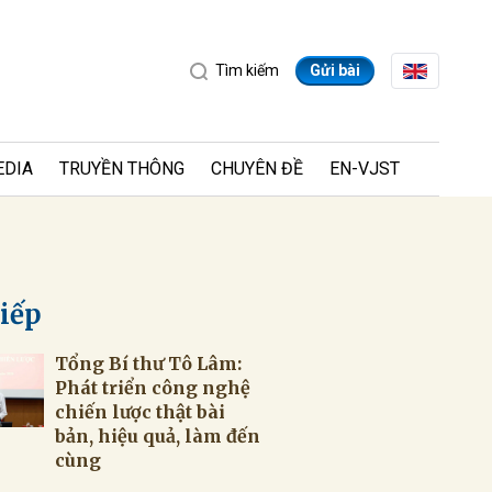
Tìm kiếm
Gửi bài
EDIA
TRUYỀN THÔNG
CHUYÊN ĐỀ
EN-VJST
tiếp
Tổng Bí thư Tô Lâm:
ửi
Phát triển công nghệ
chiến lược thật bài
bản, hiệu quả, làm đến
cùng