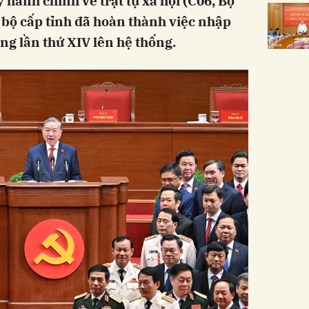
hành chính về trật tự xã hội (C06, Bộ
 bộ cấp tỉnh đã hoàn thành việc nhập
ng lần thứ XIV lên hệ thống.