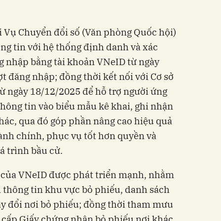
i Vụ Chuyển đổi số (Văn phòng Quốc hội)
ông tin với hệ thống định danh và xác
g nhập bằng tài khoản VNeID từ ngày
t đăng nhập; đồng thời kết nối với Cơ sở
 từ ngày 18/12/2025 để hỗ trợ người ứng
thông tin vào biểu mẫu kê khai, ghi nhận
thác, qua đó góp phần nâng cao hiệu quả
hành chính, phục vụ tốt hơn quyền và
á trình bầu cử.
g của VNeID được phát triển mạnh, nhằm
 thông tin khu vực bỏ phiếu, danh sách
ay đổi nơi bỏ phiếu; đồng thời tham mưu
tử cấp Giấy chứng nhận bỏ phiếu nơi khác