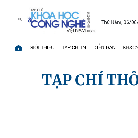
Thứ Năm, 06/08
GIỚI THIỆU
TẠP CHÍ IN
DIỄN ĐÀN
KH&CN
TẠP CHÍ THÔ