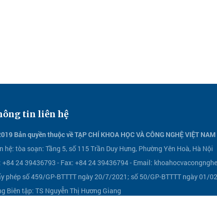
ông tin liên hệ
2019 Bản quyền thuộc về TẠP CHÍ KHOA HỌC VÀ CÔNG NGHỆ VIỆT NAM
n hệ:
tòa soạn: Tầng 5, số 115 Trần Duy Hưng, Phường Yên Hoà, Hà Nội
l: +84 24 39436793 - Fax: +84 24 39436794 -
Email:
khoahocvacongnghe
ấy phép số 459/GP-BTTTT ngày 20/7/2021; số 50/GP-BTTTT ngày 01/02/
ng Biên tập: TS Nguyễn Thị Hương Giang