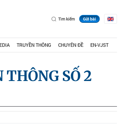
Tìm kiếm
Gửi bài
EDIA
TRUYỀN THÔNG
CHUYÊN ĐỀ
EN-VJST
N THÔNG SỐ 2