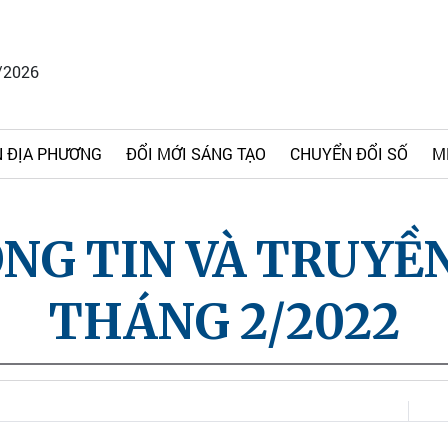
/2026
 ĐỊA PHƯƠNG
ĐỔI MỚI SÁNG TẠO
CHUYỂN ĐỔI SỐ
M
NG TIN VÀ TRUYỀ
THÁNG 2/2022