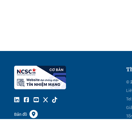
Th
© 
Liê
Te
Gi
Bản đồ
Tổ