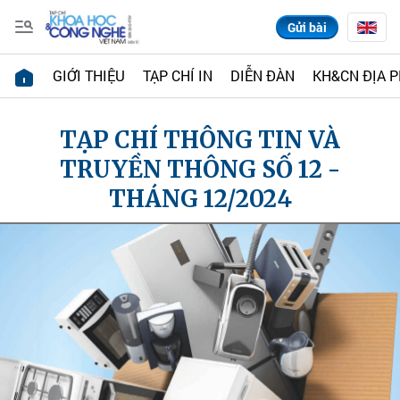
Gửi bài
GIỚI THIỆU
TẠP CHÍ IN
DIỄN ĐÀN
KH&CN ĐỊA 
TẠP CHÍ THÔNG TIN VÀ
TRUYỀN THÔNG SỐ 12 -
THÁNG 12/2024