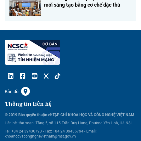
mới sáng tạo bằng cơ chế đặc thù
Bản đồ
Thông tin liên hệ
© 2019 Bản quyền thuộc về TẠP CHÍ KHOA HỌC VÀ CÔNG NGHỆ VIỆT NAM
Liên hệ:
tòa soạn: Tầng 5, số 115 Trần Duy Hưng, Phường Yên Hoà, Hà Nội
Tel: +84 24 39436793 - Fax: +84 24 39436794 -
Email:
khoahocvacongnghevietnam@mst.gov.vn