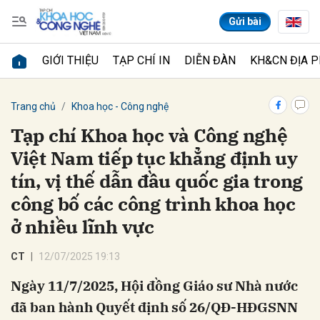
Gửi bài
GIỚI THIỆU
TẠP CHÍ IN
DIỄN ĐÀN
KH&CN ĐỊA 
Gửi bình luận
Trang chủ
Khoa học - Công nghệ
Tạp chí Khoa học và Công nghệ
Việt Nam tiếp tục khẳng định uy
tín, vị thế dẫn đầu quốc gia trong
công bố các công trình khoa học
ở nhiều lĩnh vực
Hủy
Gửi
CT
12/07/2025 19:13
Ngày 11/7/2025, Hội đồng Giáo sư Nhà nước
đã ban hành Quyết định số 26/QĐ-HĐGSNN