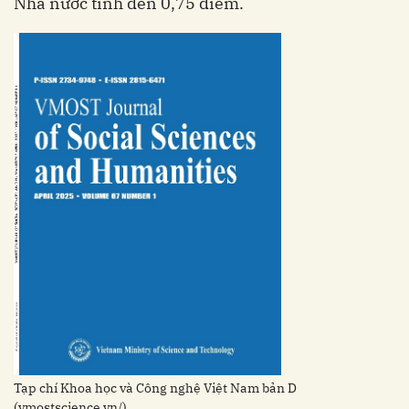
Nhà nước tính đến 0,75 điểm.
Tạp chí Khoa học và Công nghệ Việt Nam bản D
(vmostscience.vn/).