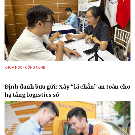
KHOA HỌC - CÔNG NGHỆ
Định danh bưu gửi: Xây “lá chắn” an toàn cho
hạ tầng logistics số