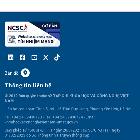
Bản đồ
Thông tin liên hệ
© 2019 Bản quyền thuộc về TẠP CHÍ KHOA HỌC VÀ CÔNG NGHỆ VIỆT
NAM
Liên hệ:
tòa soạn: Tầng 5, số 115 Trần Duy Hưng, Phường Yên Hoà, Hà Nội
Tel: +84 24 39436793 - Fax: +84 24 39436794 -
Email:
khoahocvacongnghevietnam@mst.gov.vn
Giấy phép số 459/GP-BTTTT ngày 20/7/2021; số 50/GP-BTTTT ngày
01/02/2023 do Bộ Thông tin và Truyền thông cấp