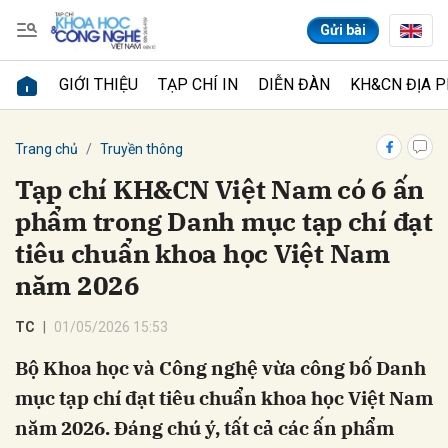
Gửi bài
GIỚI THIỆU
TẠP CHÍ IN
DIỄN ĐÀN
KH&CN ĐỊA 
Gửi bình luận
Trang chủ
Truyền thông
Tạp chí KH&CN Việt Nam có 6 ấn
phẩm trong Danh mục tạp chí đạt
tiêu chuẩn khoa học Việt Nam
năm 2026
TC
01/05/2026 15:53
Hủy
Gửi
Bộ Khoa học và Công nghệ vừa công bố Danh
mục tạp chí đạt tiêu chuẩn khoa học Việt Nam
năm 2026. Đáng chú ý, tất cả các ấn phẩm