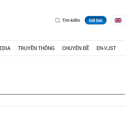
Tìm kiếm
Gửi bài
EDIA
TRUYỀN THÔNG
CHUYÊN ĐỀ
EN-VJST