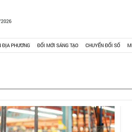
/2026
 ĐỊA PHƯƠNG
ĐỔI MỚI SÁNG TẠO
CHUYỂN ĐỔI SỐ
M