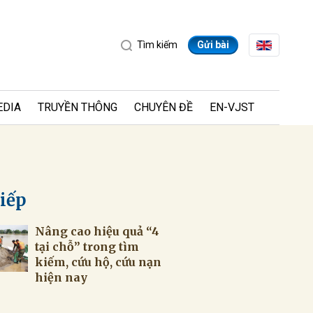
Tìm kiếm
Gửi bài
EDIA
TRUYỀN THÔNG
CHUYÊN ĐỀ
EN-VJST
tiếp
Nâng cao hiệu quả “4
ửi
tại chỗ” trong tìm
kiếm, cứu hộ, cứu nạn
hiện nay