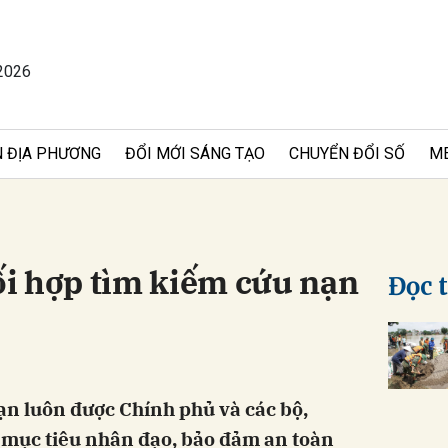
2026
bình luận
 ĐỊA PHƯƠNG
ĐỔI MỚI SÁNG TẠO
CHUYỂN ĐỔI SỐ
M
i hợp tìm kiếm cứu nạn
Đọc 
Hủy
G
ạn luôn được Chính phủ và các bộ,
ì mục tiêu nhân đạo, bảo đảm an toàn