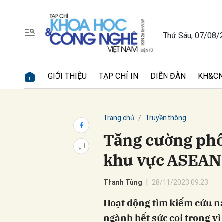
Thứ Sáu, 07/08/
Gửi 
GIỚI THIỆU
TẠP CHÍ IN
DIỄN ĐÀN
KH&CN
Trang chủ
Truyền thông
Tăng cường phố
khu vực ASEAN
Thanh Tùng
28/11/2023 09:23
Hoạt động tìm kiếm cứu n
ngành hết sức coi trọng v