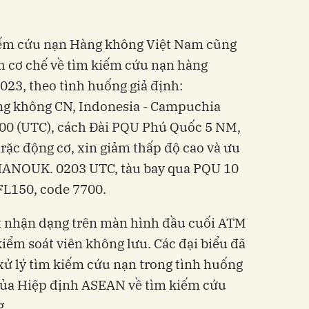
iếm cứu nạn Hàng không Việt Nam cũng
nh cơ chế về tìm kiếm cứu nạn hàng
23, theo tình huống giả định:
g không CN, Indonesia - Campuchia
00 (UTC), cách Đài PQU Phú Quốc 5 NM,
trặc động cơ, xin giảm thấp độ cao và ưu
SIHANOUK. 0203 UTC, tàu bay qua PQU 10
FL150, code 7700.
t nhận dạng trên màn hình đầu cuối ATM
kiểm soát viên không lưu. Các đại biểu đã
xử lý tìm kiếm cứu nạn trong tình huống
của Hiệp định ASEAN về tìm kiếm cứu
g.