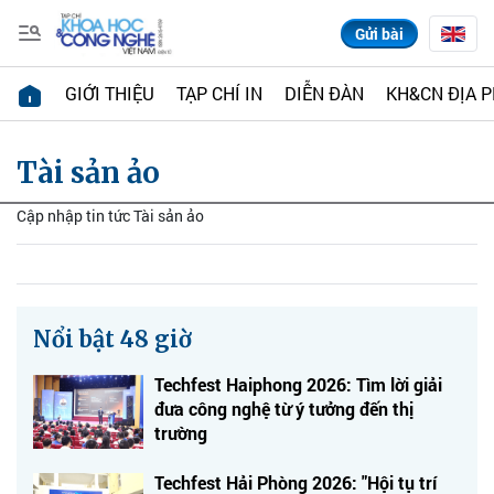
Gửi bài
GIỚI THIỆU
TẠP CHÍ IN
DIỄN ĐÀN
KH&CN ĐỊA 
Tài sản ảo
Cập nhập tin tức Tài sản ảo
Nổi bật 48 giờ
Techfest Haiphong 2026: Tìm lời giải
đưa công nghệ từ ý tưởng đến thị
trường
Techfest Hải Phòng 2026: "Hội tụ trí