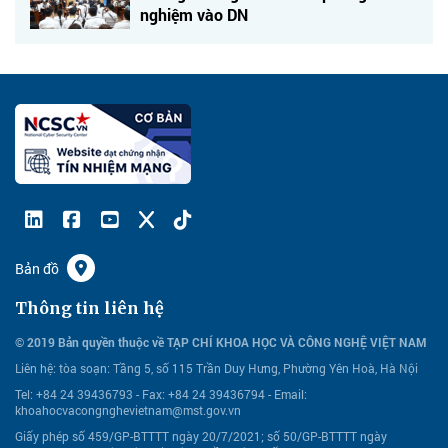
nghiệm vào DN
Bản đồ
Thông tin liên hệ
© 2019 Bản quyền thuộc về TẠP CHÍ KHOA HỌC VÀ CÔNG NGHỆ VIỆT NAM
Liên hệ:
tòa soạn: Tầng 5, số 115 Trần Duy Hưng, Phường Yên Hoà, Hà Nội
Tel: +84 24 39436793 - Fax: +84 24 39436794 -
Email:
khoahocvacongnghevietnam@mst.gov.vn
Giấy phép số 459/GP-BTTTT ngày 20/7/2021; số 50/GP-BTTTT ngày