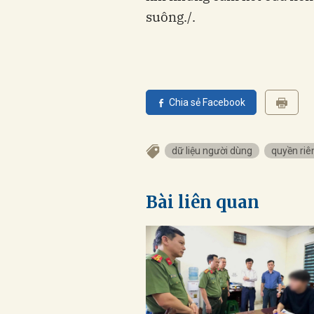
suông./.
Chia sẻ Facebook
dữ liệu người dùng
quyền riê
Bài liên quan