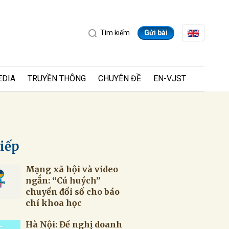
Tìm kiếm
Gửi bài
EDIA
TRUYỀN THÔNG
CHUYÊN ĐỀ
EN-VJST
tiếp
Mạng xã hội và video
ửi
ngắn: “Cú huých”
chuyển đổi số cho báo
chí khoa học
Hà Nội: Đề nghị doanh