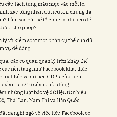
yêu cầu tách từng màu mực vào mỗi lọ.
hính xác từng nhãn dữ liệu khi chúng đã
p? Làm sao có thể tổ chức lại dữ liệu để
 được cho phép?".
n lý và kiểm soát một phần cụ thể của dữ
ệm vụ dễ dàng.
qua, các cơ quan quản lý trên khắp thế
ệc các nền tảng như Facebook khai thác
o luật Bảo vệ dữ liệu GDPR của Liên
quyền riêng tư của người dùng
hêm những luật bảo vệ dữ liệu từ nhiều
Độ, Thái Lan, Nam Phi và Hàn Quốc.
 đặt ra nghi ngờ về việc liệu Facebook có