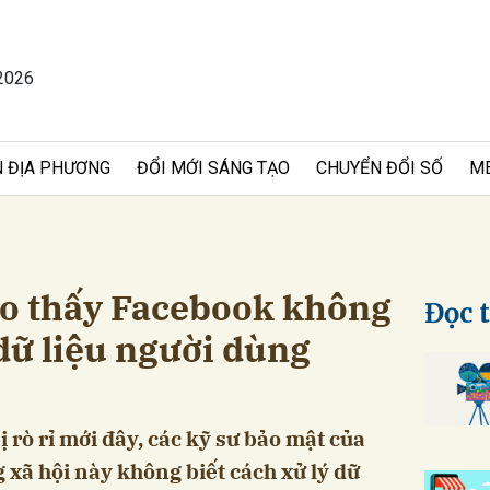
2026
bình luận
 ĐỊA PHƯƠNG
ĐỔI MỚI SÁNG TẠO
CHUYỂN ĐỔI SỐ
M
cho thấy Facebook không
Đọc 
 dữ liệu người dùng
Hủy
G
ị rò rỉ mới đây, các kỹ sư bảo mật của
xã hội này không biết cách xử lý dữ