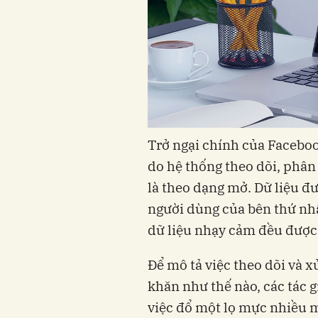
Trở ngại chính của Faceboo
do hệ thống theo dõi, phân
là theo dạng mở. Dữ liệu đ
người dùng của bên thứ nhấ
dữ liệu nhạy cảm đều được
Để mô tả việc theo dõi và x
khăn như thế nào, các tác g
việc đổ một lọ mực nhiều 