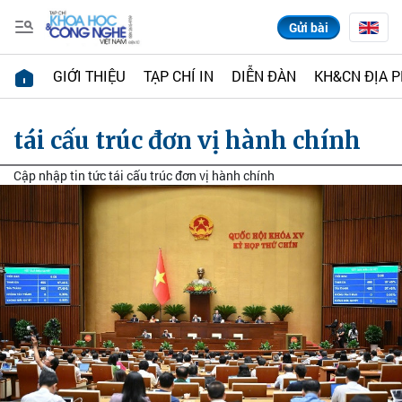
Gửi bài
GIỚI THIỆU
TẠP CHÍ IN
DIỄN ĐÀN
KH&CN ĐỊA 
tái cấu trúc đơn vị hành chính
Cập nhập tin tức tái cấu trúc đơn vị hành chính