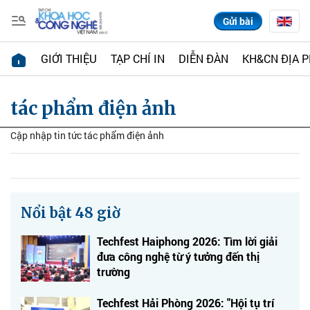
Gửi bài
GIỚI THIỆU
TẠP CHÍ IN
DIỄN ĐÀN
KH&CN ĐỊA 
tác phẩm điện ảnh
Cập nhập tin tức tác phẩm điện ảnh
Nổi bật 48 giờ
Techfest Haiphong 2026: Tìm lời giải
đưa công nghệ từ ý tưởng đến thị
trường
Techfest Hải Phòng 2026: "Hội tụ trí