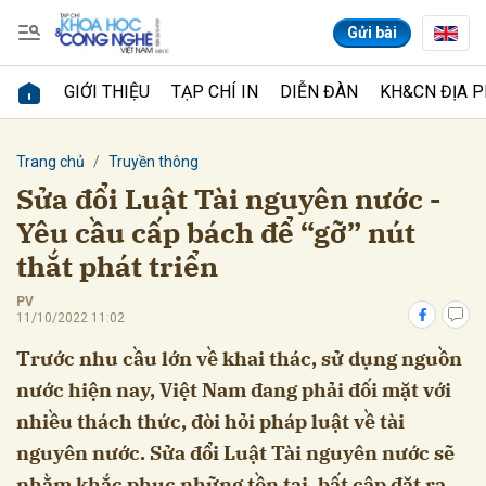
Gửi bài
GIỚI THIỆU
TẠP CHÍ IN
DIỄN ĐÀN
KH&CN ĐỊA 
Gửi bình luận
Trang chủ
Truyền thông
Sửa đổi Luật Tài nguyên nước -
Yêu cầu cấp bách để “gỡ” nút
thắt phát triển
PV
11/10/2022 11:02
Trước nhu cầu lớn về khai thác, sử dụng nguồn
Hủy
Gửi
nước hiện nay, Việt Nam đang phải đối mặt với
nhiều thách thức, đòi hỏi pháp luật về tài
nguyên nước. Sửa đổi Luật Tài nguyên nước sẽ
nhằm khắc phục những tồn tại, bất cập đặt ra