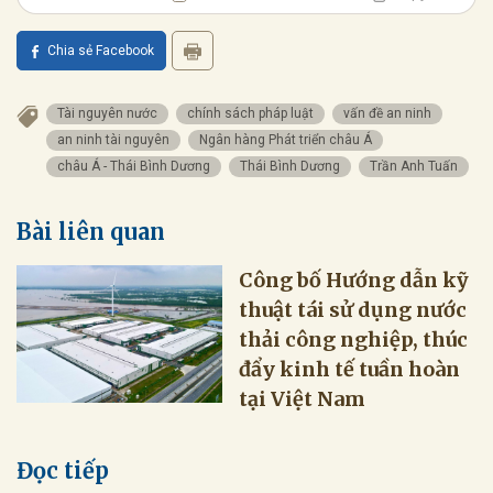
Chia sẻ Facebook
Tài nguyên nước
chính sách pháp luật
vấn đề an ninh
an ninh tài nguyên
Ngân hàng Phát triển châu Á
châu Á - Thái Bình Dương
Thái Bình Dương
Trần Anh Tuấn
Bài liên quan
Công bố Hướng dẫn kỹ
thuật tái sử dụng nước
thải công nghiệp, thúc
đẩy kinh tế tuần hoàn
tại Việt Nam
Đọc tiếp