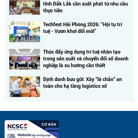
tỉnh Đắk Lắk cần xuất phát từ nhu cầu
thực tiễn
Techfest Hải Phòng 2026: "Hội tụ trí
tuệ - Vươn khơi đổi mới"
Thúc đẩy ứng dụng trí tuệ nhân tạo
trong sản xuất và chuyển đổi số doanh
nghiệp là xu hướng cần thiết
Định danh bưu gửi: Xây “lá chắn” an
toàn cho hạ tầng logistics số