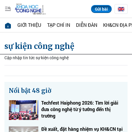
Gửi bài
GIỚI THIỆU
TẠP CHÍ IN
DIỄN ĐÀN
KH&CN ĐỊA 
sự kiện công nghệ
Cập nhập tin tức sự kiện công nghệ
Nổi bật 48 giờ
Techfest Haiphong 2026: Tìm lời giải
đưa công nghệ từ ý tưởng đến thị
trường
Đề xuất, đặt hàng nhiệm vụ KH&CN tại