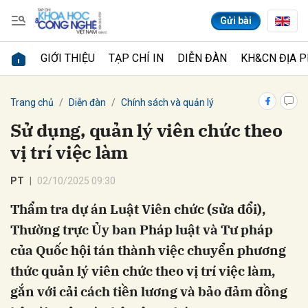
Gửi bài
GIỚI THIỆU
TẠP CHÍ IN
DIỄN ĐÀN
KH&CN ĐỊA 
Gửi bình luận
Trang chủ
Diễn đàn
Chính sách và quản lý
Sử dụng, quản lý viên chức theo
vị trí việc làm
PT
02/10/2025 09:30
Thẩm tra dự án Luật Viên chức (sửa đổi),
Thường trực Ủy ban Pháp luật và Tư pháp
Hủy
Gửi
của Quốc hội tán thành việc chuyển phương
thức quản lý viên chức theo vị trí việc làm,
gắn với cải cách tiền lương và bảo đảm đồng