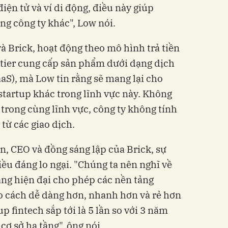
iện tử và ví di động, điều này giúp
ững công
ty
khác", Low nói.
 Brick, hoạt động theo mô hình trả tiền
ntier cung cấp sản phẩm dưới dạng dịch
aS), mà Low tin rằng sẽ mang lại cho
c startup khác trong lĩnh vực này. Không
 trong cùng lĩnh vực, công ty không tính
 từ các giao dịch.
n, CEO và đồng sáng lập của Brick, sự
iều đáng lo ngại. "Chúng ta nên nghĩ về
ầng hiện đại cho phép các nền tảng
o cách dễ dàng hơn, nhanh hơn và rẻ hơn
p fintech sắp tới là 5 lần so với
3
năm
 cơ sở hạ tầng"
,
ông nói.