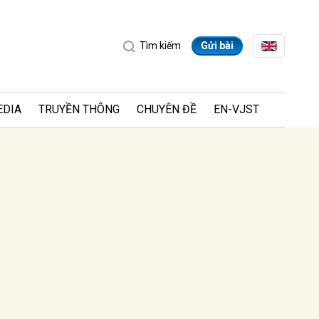
Tìm kiếm
Gửi bài
EDIA
TRUYỀN THÔNG
CHUYÊN ĐỀ
EN-VJST
ửi