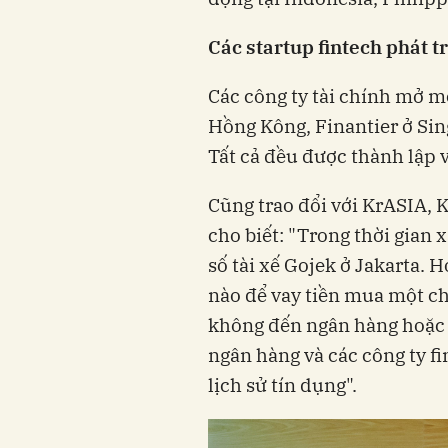
Các startup fintech phát 
Các
công ty tài chính mở mớ
Hồng Kông,
Finantier
ở
Sin
Tất
cả đều được thành lập 
Cũng
trao đổi với
KrASIA, K
cho
biết:
"Trong thời gian x
số tài xế Gojek ở Jakarta. 
nào để vay tiền mua một chi
không đến ngân hàng hoặc c
ngân hàng và các công ty fi
lịch sử tín dụng".