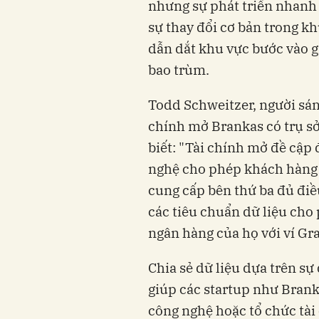
nhưng sự phát triển nhanh 
sự thay đổi cơ bản trong kh
dẫn dắt khu vực bước vào gi
bao trùm.
Todd Schweitzer, người sá
chính mở Brankas có trụ sở
biết:
"Tài chính mở đề cập 
nghệ cho phép khách hàng t
cung cấp bên thứ ba đủ điều
các tiêu chuẩn dữ liệu cho 
ngân hàng của họ với ví Gr
Chia sẻ dữ liệu dựa trên sự
giúp các startup như Branka
công nghệ hoặc tổ chức tài