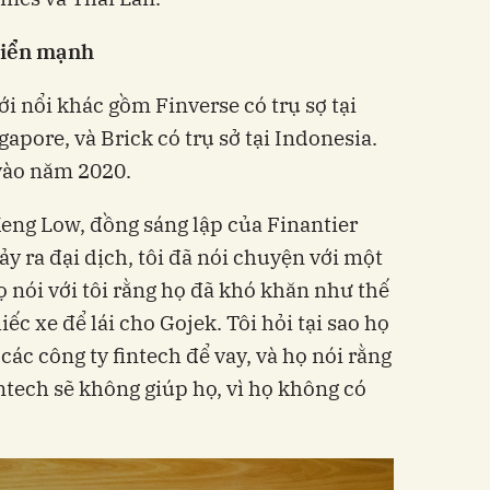
triển mạnh
i nổi khác gồm Finverse có trụ sợ tại
gapore, và
Brick có trụ sở tại
Indonesia.
vào năm 2020.
eng Low, đồng sáng lập của Finantier
ảy ra đại dịch, tôi đã nói chuyện với một
Họ nói với tôi rằng họ đã khó khăn như thế
ếc xe để lái cho Gojek. Tôi hỏi tại sao họ
ác công ty fintech để vay, và họ nói rằng
ntech sẽ không giúp họ, vì họ không có