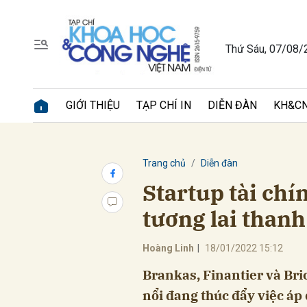
Thứ Sáu, 07/08/
Gửi 
GIỚI THIỆU
TẠP CHÍ IN
DIỄN ĐÀN
KH&CN
Trang chủ
Diễn đàn
Startup tài ch
tương lai than
Hoàng Linh
|
18/01/2022 15:12
Brankas, Finantier và Bri
nổi đang thúc đẩy việc áp