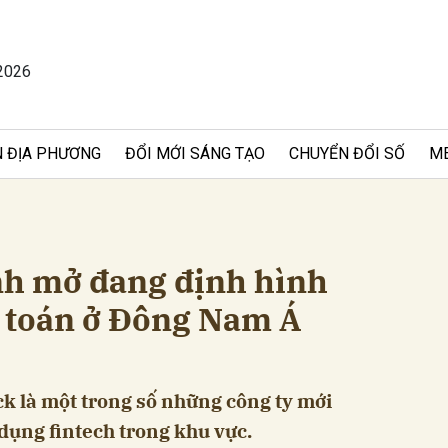
2026
bình luận
 ĐỊA PHƯƠNG
ĐỔI MỚI SÁNG TẠO
CHUYỂN ĐỔI SỐ
M
ính mở đang định hình
h toán ở Đông Nam Á
Hủy
G
ck là một trong số những công ty mới
 dụng fintech trong khu vực.