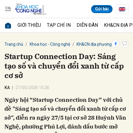
Gửi bài
GIỚI THIỆU
TẠP CHÍ IN
DIỄN ĐÀN
KH&CN ĐỊA 
Gửi bình luận
Trang chủ
Khoa học - Công nghệ
KH&CN địa phương
Startup Connection Day: Sáng
tạo số và chuyển đổi xanh từ cấp
cơ sở
KA
27/05/2026 15:26
Ngày hội “Startup Connection Day” với chủ
Hủy
Gửi
đề "Sáng tạo số và chuyển đổi xanh từ cấp cơ
sở", diễn ra ngày 27/5 tại cơ sở 28 Huỳnh Văn
Nghệ, phường Phú Lợi, đánh dấu bước mở