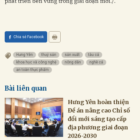
phát triển bền vững trong giai đoạn mới./.
Chia sẻ Facebook
Hưng Yên
thuỷ sản
sản xuất
tàu cá
khoa học và công nghệ
nông dân
nghề cá
an toàn thực phẩm
Bài liên quan
Hưng Yên hoàn thiện
Đề án nâng cao Chỉ số
đổi mới sáng tạo cấp
địa phương giai đoạn
2026-2030