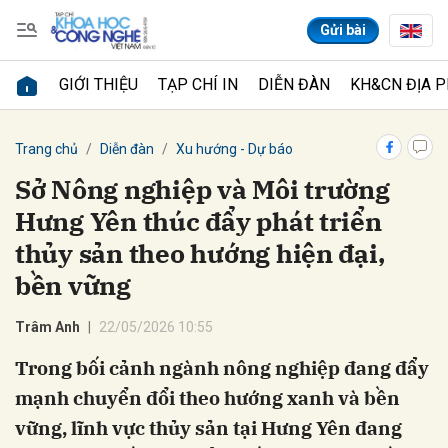
Gửi bài
GIỚI THIỆU
TẠP CHÍ IN
DIỄN ĐÀN
KH&CN ĐỊA 
Gửi bình luận
Trang chủ
Diễn đàn
Xu hướng - Dự báo
Sở Nông nghiệp và Môi trường
Hưng Yên thúc đẩy phát triển
thủy sản theo hướng hiện đại,
bền vững
Trâm Anh
22/05/2026 10:55
Hủy
Gửi
Trong bối cảnh ngành nông nghiệp đang đẩy
mạnh chuyển đổi theo hướng xanh và bền
vững, lĩnh vực thủy sản tại Hưng Yên đang