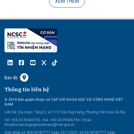
XEM THÊM
Bản đồ
Thông tin liên hệ
© 2019 Bản quyền thuộc về TẠP CHÍ KHOA HỌC VÀ CÔNG NGHỆ VIỆT
NAM
Liên hệ:
tòa soạn: Tầng 5, số 115 Trần Duy Hưng, Phường Yên Hoà, Hà Nội
Tel: +84 24 39436793 - Fax: +84 24 39436794 -
Email:
khoahocvacongnghevietnam@mst.gov.vn
Giấy phép số 459/GP-BTTTT ngày 20/7/2021; số 50/GP-BTTTT ngày