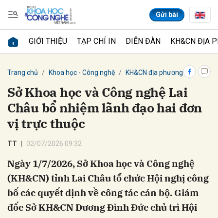
Gửi bài
GIỚI THIỆU
TẠP CHÍ IN
DIỄN ĐÀN
KH&CN ĐỊA 
Gửi bình luận
Trang chủ
Khoa học - Công nghệ
KH&CN địa phương
Sở Khoa học và Công nghệ Lai
Châu bổ nhiệm lãnh đạo hai đơn
vị trực thuộc
TT
02/07/2026 09:32
Ngày 1/7/2026, Sở Khoa học và Công nghệ
Hủy
Gửi
(KH&CN) tỉnh Lai Châu tổ chức Hội nghị công
bố các quyết định về công tác cán bộ. Giám
đốc Sở KH&CN Dương Đình Đức chủ trì Hội