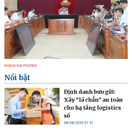
KH&CN ĐỊA PHƯƠNG
Nổi bật
Định danh bưu gửi:
Xây “lá chắn” an toàn
cho hạ tầng logistics
số
08/08/2026 07:31