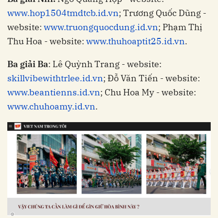
www.hop1504tmdtcb.id.vn
; Trương Quốc Dũng -
website:
www.truongquocdung.id.vn
; Phạm Thị
Thu Hoa - website:
www.thuhoaptit25.id.vn
.
Ba giải Ba
: Lê Quỳnh Trang - website:
skillvibewithtrlee.id.vn
; Đỗ Văn Tiến - website:
www.beantienns.id.vn
; Chu Hoa My - website:
www.chuhoamy.id.vn
.