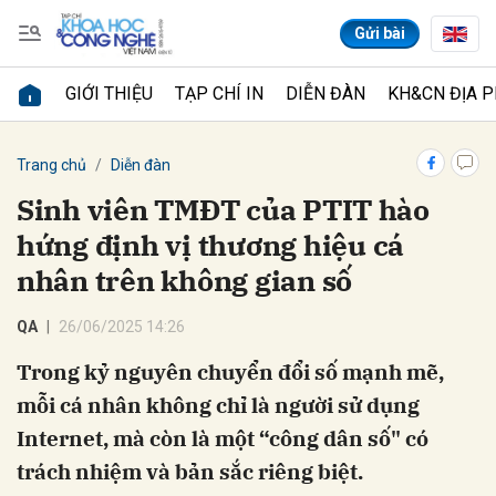
Gửi bài
GIỚI THIỆU
TẠP CHÍ IN
DIỄN ĐÀN
KH&CN ĐỊA 
Gửi bình luận
Trang chủ
Diễn đàn
Sinh viên TMĐT của PTIT hào
hứng định vị thương hiệu cá
nhân trên không gian số
QA
26/06/2025 14:26
Trong kỷ nguyên chuyển đổi số mạnh mẽ,
Hủy
Gửi
mỗi cá nhân không chỉ là người sử dụng
Internet, mà còn là một “công dân số" có
trách nhiệm và bản sắc riêng biệt.