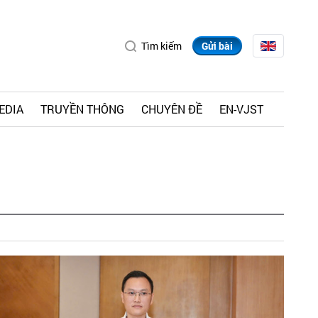
Tìm kiếm
Gửi bài
EDIA
TRUYỀN THÔNG
CHUYÊN ĐỀ
EN-VJST