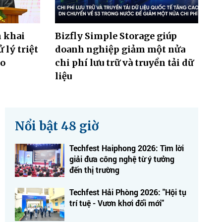
n khai
Bizfly Simple Storage giúp
 lý triệt
doanh nghiệp giảm một nửa
ảo
chi phí lưu trữ và truyền tải dữ
liệu
Nổi bật 48 giờ
Techfest Haiphong 2026: Tìm lời
giải đưa công nghệ từ ý tưởng
đến thị trường
Techfest Hải Phòng 2026: "Hội tụ
trí tuệ - Vươn khơi đổi mới"