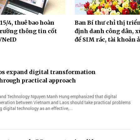
15/4, thuê bao hoàn
Ban Bí thư chỉ thị triể
trường thông tin cốt
định danh công dân, xử
 VNeID
để SIM rác, tài khoản 
os expand digital transformation
hrough practical approach
 and Technology Nguyen Manh Hung emphasized that digital
eration between Vietnam and Laos should take practical problems
g digital technology as an effective,...