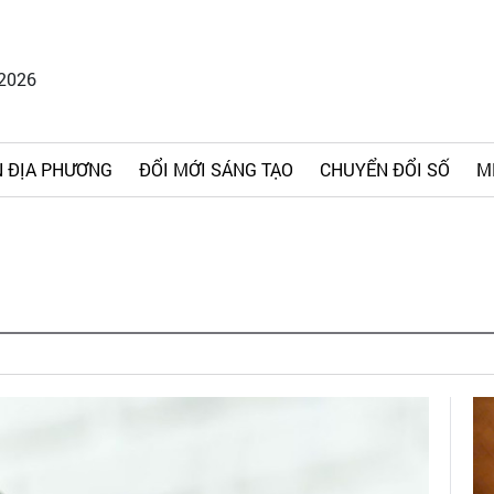
/2026
 ĐỊA PHƯƠNG
ĐỔI MỚI SÁNG TẠO
CHUYỂN ĐỔI SỐ
M