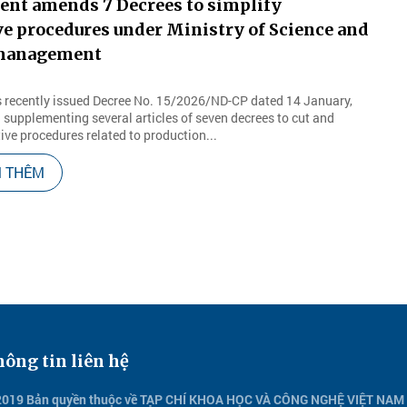
nt amends 7 Decrees to simplify
e procedures under Ministry of Science and
management
 recently issued Decree No. 15/2026/ND-CP dated 14 January,
supplementing several articles of seven decrees to cut and
ive procedures related to production...
 THÊM
ông tin liên hệ
2019 Bản quyền thuộc về TẠP CHÍ KHOA HỌC VÀ CÔNG NGHỆ VIỆT NAM