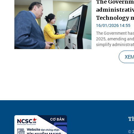
The Governme
administrativ
Technology 
16/01/2026 14:55
The Government has
2025, amending and 
simplify administrat
XEM
Th
© 