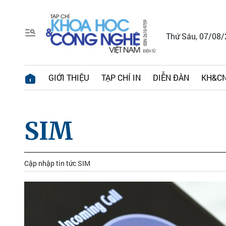
Thứ Sáu, 07/08
GIỚI THIỆU
TẠP CHÍ IN
DIỄN ĐÀN
KH&CN
SIM
Cập nhập tin tức SIM