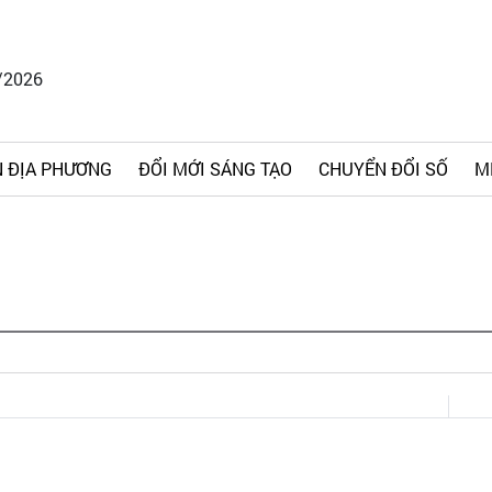
/2026
 ĐỊA PHƯƠNG
ĐỔI MỚI SÁNG TẠO
CHUYỂN ĐỔI SỐ
M