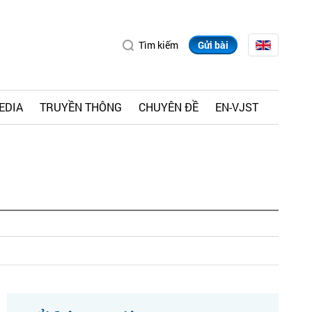
Tìm kiếm
Gửi bài
EDIA
TRUYỀN THÔNG
CHUYÊN ĐỀ
EN-VJST