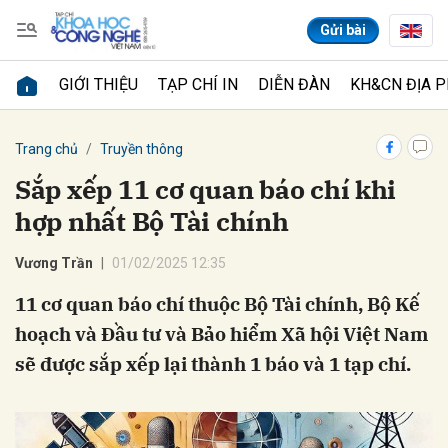
Gửi bài
GIỚI THIỆU
TẠP CHÍ IN
DIỄN ĐÀN
KH&CN ĐỊA 
Gửi bình luận
Trang chủ
Truyền thông
Sắp xếp 11 cơ quan báo chí khi
hợp nhất Bộ Tài chính
Vương Trần
01/02/2025 12:35
11 cơ quan báo chí thuộc Bộ Tài chính, Bộ Kế
hoạch và Đầu tư và Bảo hiểm Xã hội Việt Nam
Hủy
Gửi
sẽ được sắp xếp lại thành 1 báo và 1 tạp chí.