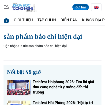
Gửi bài
GIỚI THIỆU
TẠP CHÍ IN
DIỄN ĐÀN
KH&CN ĐỊA 
sản phẩm báo chí hiện đại
Cập nhập tin tức sản phẩm báo chí hiện đại
Nổi bật 48 giờ
Techfest Haiphong 2026: Tìm lời giải
đưa công nghệ từ ý tưởng đến thị
trường
Techfest Hải Phòng 2026: "Hội tụ trí