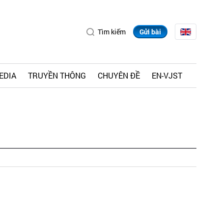
Tìm kiếm
Gửi bài
EDIA
TRUYỀN THÔNG
CHUYÊN ĐỀ
EN-VJST