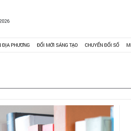
/2026
 ĐỊA PHƯƠNG
ĐỔI MỚI SÁNG TẠO
CHUYỂN ĐỔI SỐ
M