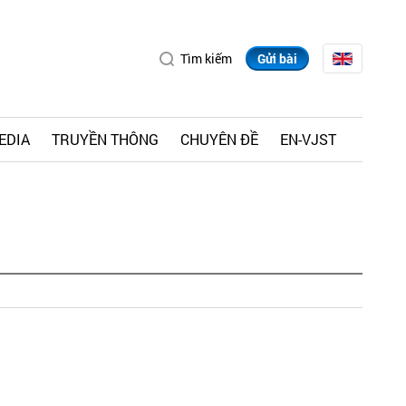
Tìm kiếm
Gửi bài
EDIA
TRUYỀN THÔNG
CHUYÊN ĐỀ
EN-VJST