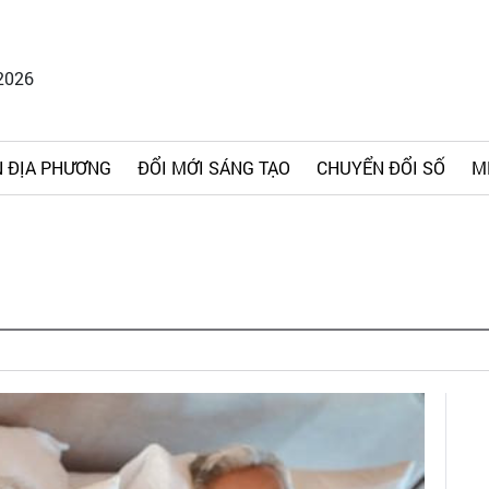
2026
 ĐỊA PHƯƠNG
ĐỔI MỚI SÁNG TẠO
CHUYỂN ĐỔI SỐ
M