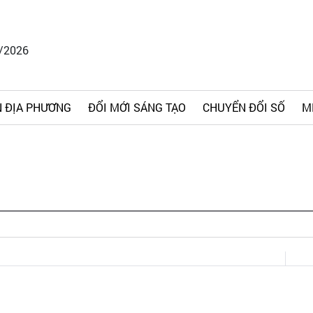
8/2026
 ĐỊA PHƯƠNG
ĐỔI MỚI SÁNG TẠO
CHUYỂN ĐỔI SỐ
M