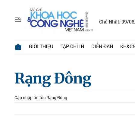
Chủ Nhật, 09/0
GIỚI THIỆU
TẠP CHÍ IN
DIỄN ĐÀN
KH&CN
Rạng Đông
Cập nhập tin tức Rạng Đông