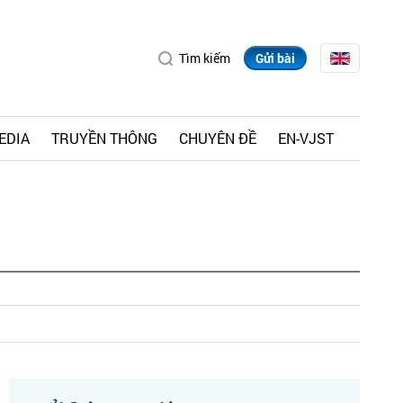
Tìm kiếm
Gửi bài
EDIA
TRUYỀN THÔNG
CHUYÊN ĐỀ
EN-VJST