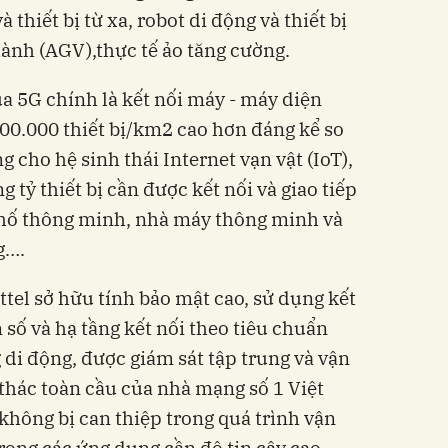
thiết bị từ xa, robot di động và thiết bị
hành (AGV),thực tế ảo tăng cường.
a 5G chính là kết nối máy - máy diện
000.000 thiết bị/km2 cao hơn đáng kể so
ng cho hệ sinh thái Internet vạn vật (IoT),
 tỷ thiết bị cần được kết nối và giao tiếp
hố thông minh, nhà máy thông minh và
g….
ttel sở hữu tính bảo mật cao, sử dụng kết
n số và hạ tầng kết nối theo tiêu chuẩn
di động, được giám sát tập trung và vận
 thác toàn cầu của nhà mạng số 1 Việt
không bị can thiệp trong quá trình vận
trong các ứng dụng cần độ tin cậy cao