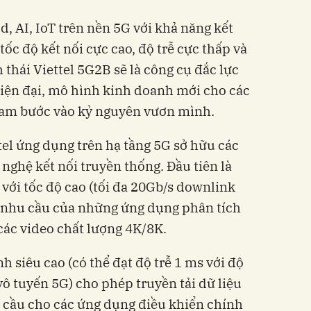
, AI, IoT trên nền 5G với khả năng kết
 tốc độ kết nối cực cao, độ trễ cực thấp và
h thái Viettel 5G2B sẽ là công cụ đắc lực
iện đại, mô hình kinh doanh mới cho các
Nam bước vào kỷ nguyên vươn mình.
tel ứng dụng trên hạ tầng 5G sở hữu các
 nghệ kết nối truyền thống. Đầu tiên là
 với tốc độ cao (tối đa 20Gb/s downlink
g nhu cầu của những ứng dụng phân tích
các video chất lượng 4K/8K.
h siêu cao (có thể đạt độ trễ 1 ms với độ
vô tuyến 5G) cho phép truyền tải dữ liệu
u cầu cho các ứng dụng điều khiển chính