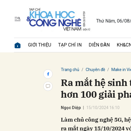
Thứ Năm, 06/08
Gửi 
GIỚI THIỆU
TẠP CHÍ IN
DIỄN ĐÀN
KH&CN
Trang chủ
Chuyên đề
Make in V
Ra mắt hệ sinh 
hơn 100 giải ph
Ngọc Diệp
15/10/2024 16:10
Làm chủ công nghệ 5G, hệ 
ra mắt ngày 15/10/2024 vớ