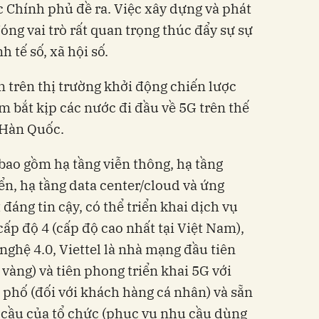
Chính phủ đề ra. Việc xây dựng và phát
 đóng vai trò rất quan trọng thúc đẩy sự sự
h tế số, xã hội số.
n trên thị trường khởi động chiến lược
 bắt kịp các nước đi đầu về 5G trên thế
 Hàn Quốc.
 bao gồm hạ tầng viễn thông, hạ tầng
ển, hạ tầng data center/cloud và ứng
đáng tin cậy, có thể triển khai dịch vụ
ấp độ 4 (cấp độ cao nhất tại Việt Nam),
nghệ 4.0, Viettel là nhà mạng đầu tiên
 vàng) và tiên phong triển khai 5G với
phố (đối với khách hàng cá nhân) và sẵn
 cầu của tổ chức (phục vụ nhu cầu dùng