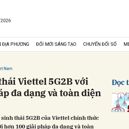
/2026
bình luận
 ĐỊA PHƯƠNG
ĐỔI MỚI SÁNG TẠO
CHUYỂN ĐỔI SỐ
M
iet Nam
thái Viettel 5G2B với
Đọc 
áp đa dạng và toàn diện
Hủy
G
sinh thái 5G2B của Viettel chính thức
i hơn 100 giải pháp đa dạng và toàn