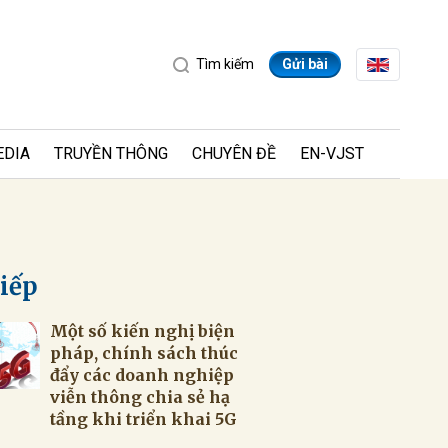
Tìm kiếm
Gửi bài
EDIA
TRUYỀN THÔNG
CHUYÊN ĐỀ
EN-VJST
tiếp
Một số kiến nghị biện
ửi
pháp, chính sách thúc
đẩy các doanh nghiệp
viễn thông chia sẻ hạ
tầng khi triển khai 5G