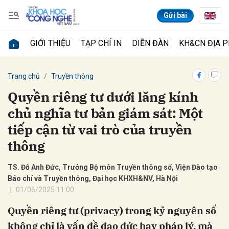
Gửi bài
GIỚI THIỆU
TẠP CHÍ IN
DIỄN ĐÀN
KH&CN ĐỊA 
Gửi bình luận
Trang chủ
Truyền thông
Quyền riêng tư dưới lăng kính
chủ nghĩa tư bản giám sát: Một
tiếp cận từ vai trò của truyền
thông
TS. Đỗ Anh Đức, Trưởng Bộ môn Truyền thông số, Viện Đào tạo
Hủy
Gửi
Báo chí và Truyền thông, Đại học KHXH&NV, Hà Nội
01/06/2025 11:00
Quyền riêng tư (privacy) trong kỷ nguyên số
không chỉ là vấn đề đạo đức hay pháp lý, mà