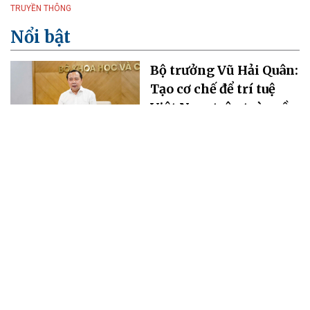
TRUYỀN THÔNG
Nổi bật
Bộ trưởng Vũ Hải Quân:
Tạo cơ chế để trí tuệ
Việt Nam trên toàn cầu
cùng đóng góp cho sự
phát triển đất nước
06/08/2026 20:39
UBND thành phố Cần
Thơ hợp tác cùng CT
Group triển khai các
hoạt động khoa học,
công nghệ và đổi mới