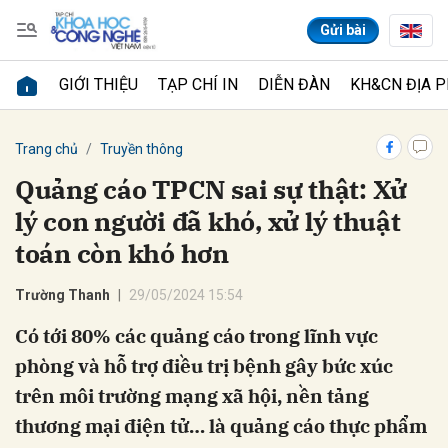
Gửi bài
GIỚI THIỆU
TẠP CHÍ IN
DIỄN ĐÀN
KH&CN ĐỊA 
Gửi bình luận
Trang chủ
Truyền thông
Quảng cáo TPCN sai sự thật: Xử
lý con người đã khó, xử lý thuật
toán còn khó hơn
Trường Thanh
29/05/2024 15:54
Có tới 80% các quảng cáo trong lĩnh vực
Hủy
Gửi
phòng và hỗ trợ điều trị bệnh gây bức xúc
trên môi trường mạng xã hội, nền tảng
thương mại điện tử… là quảng cáo thực phẩm