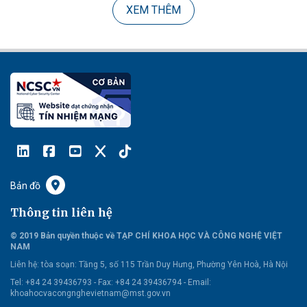
XEM THÊM
Bản đồ
Thông tin liên hệ
© 2019 Bản quyền thuộc về TẠP CHÍ KHOA HỌC VÀ CÔNG NGHỆ VIỆT
NAM
Liên hệ:
tòa soạn: Tầng 5, số 115 Trần Duy Hưng, Phường Yên Hoà, Hà Nội
Tel: +84 24 39436793 - Fax: +84 24 39436794 -
Email:
khoahocvacongnghevietnam@mst.gov.vn