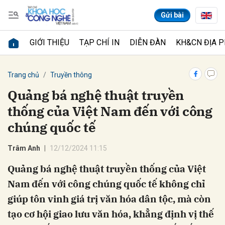
Gửi bài
GIỚI THIỆU
TẠP CHÍ IN
DIỄN ĐÀN
KH&CN ĐỊA 
Gửi bình luận
Trang chủ
Truyền thông
Quảng bá nghệ thuật truyền
thống của Việt Nam đến với công
chúng quốc tế
Trâm Anh
12/12/2024 11:15
Quảng bá nghệ thuật truyền thống của Việt
Hủy
Gửi
Nam đến với công chúng quốc tế không chỉ
giúp tôn vinh giá trị văn hóa dân tộc, mà còn
tạo cơ hội giao lưu văn hóa, khẳng định vị thế