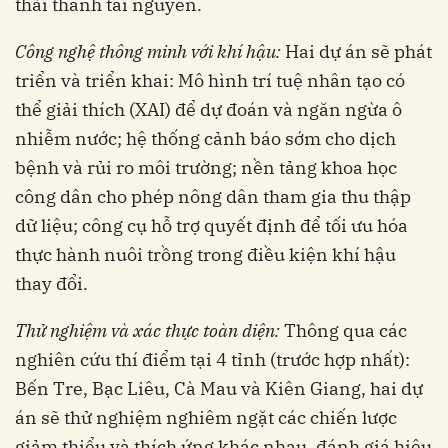
thải thành tài nguyên.
Công nghệ
t
hông minh với
k
hí hậu
:
Hai dự án sẽ phát
triển và triển khai: Mô hình trí tuệ nhân tạo có
thể giải thích (XAI) để dự đoán và ngăn ngừa ô
nhiễm nước; hệ thống cảnh báo sớm cho dịch
bệnh và rủi ro môi trường; nền tảng khoa học
công dân cho phép nông dân tham gia thu thập
dữ liệu; công cụ hỗ trợ quyết định để tối ưu hóa
thực hành nuôi trồng trong điều kiện khí hậu
thay đổi.
Thử nghiệm và
x
ác thực
t
oàn diện
:
Thông qua các
nghiên cứu thí điểm tại 4 tỉnh (trước hợp nhất):
Bến Tre, Bạc Liêu, Cà Mau và Kiên Giang, hai dự
án sẽ thử nghiệm nghiêm ngặt các chiến lược
giảm thiểu và thích ứng khác nhau, đánh giá hiệu