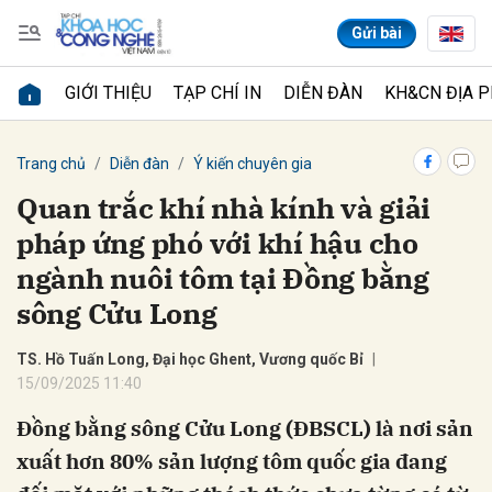
Gửi bài
GIỚI THIỆU
TẠP CHÍ IN
DIỄN ĐÀN
KH&CN ĐỊA 
Gửi bình luận
Trang chủ
Diễn đàn
Ý kiến chuyên gia
Quan trắc khí nhà kính và giải
pháp ứng phó với khí hậu cho
ngành nuôi tôm tại Đồng bằng
sông Cửu Long
TS. Hồ Tuấn Long, Đại học Ghent, Vương quốc Bỉ
Hủy
Gửi
15/09/2025 11:40
Đồng bằng sông Cửu Long (ĐBSCL) là nơi sản
xuất hơn 80% sản lượng tôm quốc gia đang