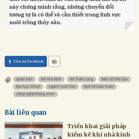
này chứng minh rằng, những chuyển đổi
tương tự là có thể và cần thiết trong lĩnh vực
nuôi trồng thủy sản.
Chia sẻ Facebook
quan trắc
khí nhà kính
Hồ Tuấn Long
biến đổi khí hậu
Đại học Ghent
ngành nuôi tôm
kinh tế tuần hoàn
công nghệ thông minh
Bài liên quan
kiểm kê khí nhà kính