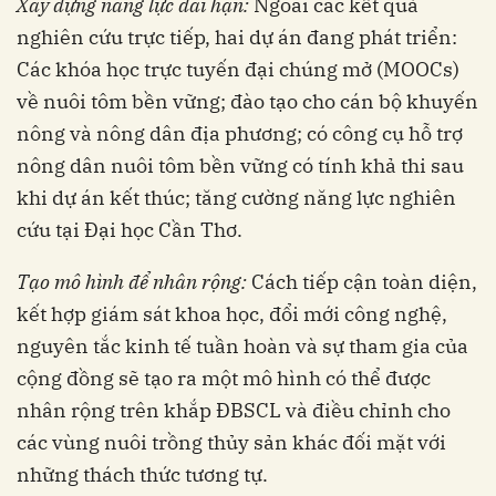
Xây dựng
n
ăng lực
d
ài hạn
:
Ngoài các kết quả
nghiên cứu trực tiếp, hai dự án đang phát triển:
Các khóa học trực tuyến đại chúng mở (MOOCs)
về nuôi tôm bền vững; đào tạo cho cán bộ khuyến
nông và nông dân địa phương; có công cụ hỗ trợ
nông dân nuôi tôm bền vững có tính khả thi sau
khi dự án kết thúc; tăng cường năng lực nghiên
cứu tại Đại học Cần Thơ.
Tạo
m
ô hình để
n
hân rộng
:
Cách tiếp cận toàn diện,
kết hợp giám sát khoa học, đổi mới công nghệ,
nguyên tắc kinh tế tuần hoàn và sự tham gia của
cộng đồng sẽ tạo ra một mô hình có thể được
nhân rộng trên khắp ĐBSCL và điều chỉnh cho
các vùng nuôi trồng thủy sản khác đối mặt với
những thách thức tương tự.