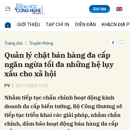
Gửi bài
GIỚI THIỆU
TẠP CHÍ IN
DIỄN ĐÀN
KH&CN ĐỊA 
Gửi bình luận
Trang chủ
Truyền thông
Quản lý chặt bán hàng đa cấp
ngăn ngừa tối đa những hệ lụy
xấu cho xã hội
PV
29/11/2024 10:25
Nhằm tiếp tục chấn chỉnh hoạt động kinh
Hủy
Gửi
doanh đa cấp biến tướng, Bộ Công thương sẽ
tiếp tục triển khai các giải pháp, nhằm chấn
chỉnh, đảm bảo hoạt động bán hàng đa cấp