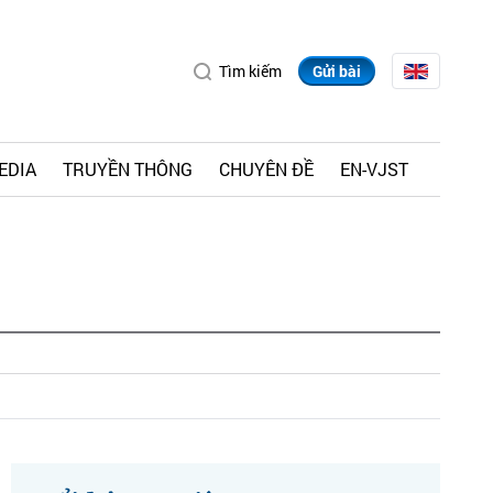
Tìm kiếm
Gửi bài
EDIA
TRUYỀN THÔNG
CHUYÊN ĐỀ
EN-VJST