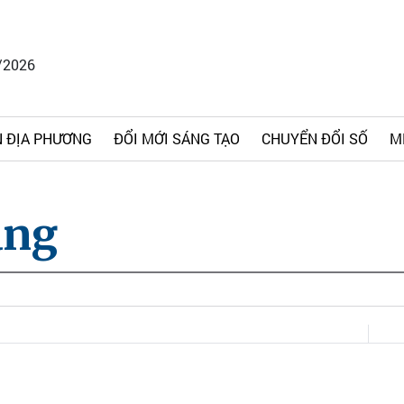
/2026
 ĐỊA PHƯƠNG
ĐỔI MỚI SÁNG TẠO
CHUYỂN ĐỔI SỐ
M
úng