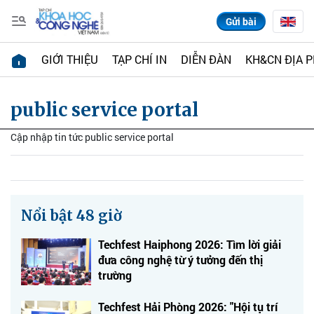
Gửi bài
GIỚI THIỆU
TẠP CHÍ IN
DIỄN ĐÀN
KH&CN ĐỊA 
public service portal
Cập nhập tin tức public service portal
Nổi bật 48 giờ
Techfest Haiphong 2026: Tìm lời giải
đưa công nghệ từ ý tưởng đến thị
trường
Techfest Hải Phòng 2026: "Hội tụ trí