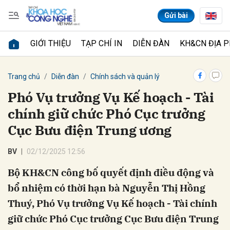
Gửi bài
GIỚI THIỆU
TẠP CHÍ IN
DIỄN ĐÀN
KH&CN ĐỊA 
Gửi bình luận
Trang chủ
Diễn đàn
Chính sách và quản lý
Phó Vụ trưởng Vụ Kế hoạch - Tài
chính giữ chức Phó Cục trưởng
Cục Bưu điện Trung ương
BV
02/12/2025 12:56
Bộ KH&CN công bố quyết định điều động và
Hủy
Gửi
bổ nhiệm có thời hạn bà Nguyễn Thị Hồng
Thuý, Phó Vụ trưởng Vụ Kế hoạch - Tài chính
giữ chức Phó Cục trưởng Cục Bưu điện Trung