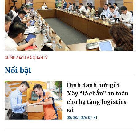
CHÍNH SÁCH VÀ QUẢN LÝ
Nổi bật
Định danh bưu gửi:
Xây “lá chắn” an toàn
cho hạ tầng logistics
số
08/08/2026 07:31