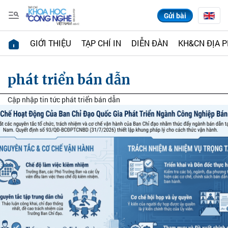
Gửi bài
GIỚI THIỆU
TẠP CHÍ IN
DIỄN ĐÀN
KH&CN ĐỊA 
phát triển bán dẫn
Cập nhập tin tức phát triển bán dẫn