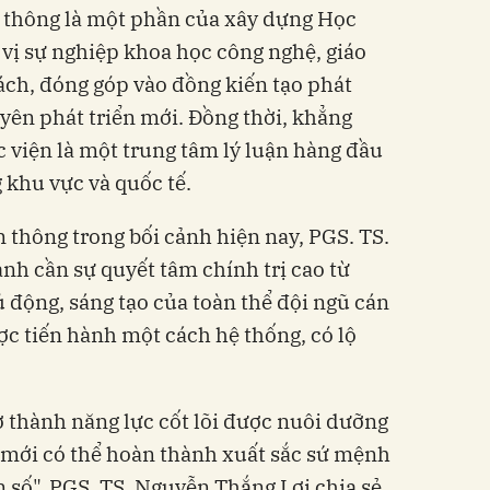
n thông là một phần của xây dựng Học
đơn vị sự nghiệp khoa học công nghệ, giáo
sách, đóng góp vào đồng kiến tạo phát
uyên phát triển mới. Đồng thời, khẳng
c viện là một trung tâm lý luận hàng đầu
 khu vực và quốc tế.
n thông trong bối cảnh hiện nay, PGS. TS.
h cần sự quyết tâm chính trị cao từ
ủ động, sáng tạo của toàn thể đội ngũ cán
ược tiến hành một cách hệ thống, có lộ
ở thành năng lực cốt lõi được nuôi dưỡng
n mới có thể hoàn thành xuất sắc sứ mệnh
 số", PGS. TS. Nguyễn Thắng Lợi chia sẻ.