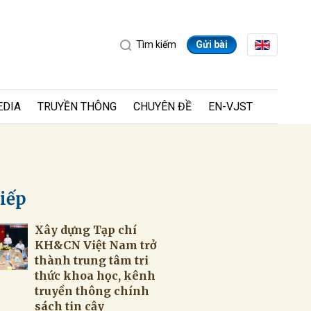
Tìm kiếm
Gửi bài
EDIA
TRUYỀN THÔNG
CHUYÊN ĐỀ
EN-VJST
tiếp
Xây dựng Tạp chí
ửi
KH&CN Việt Nam trở
thành trung tâm tri
thức khoa học, kênh
truyền thông chính
sách tin cậy