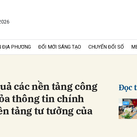
2026
bình luận
 ĐỊA PHƯƠNG
ĐỔI MỚI SÁNG TẠO
CHUYỂN ĐỔI SỐ
M
uả các nền tảng công
Đọc 
tỏa thông tin chính
Hủy
G
ền tảng tư tưởng của