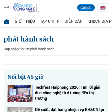
Gửi bài
GIỚI THIỆU
TẠP CHÍ IN
DIỄN ĐÀN
KH&CN ĐỊA 
phát hành sách
Cập nhập tin tức phát hành sách
Nổi bật 48 giờ
Techfest Haiphong 2026: Tìm lời giải
đưa công nghệ từ ý tưởng đến thị
trường
Đề xuất, đặt hàng nhiệm vụ KH&CN tại