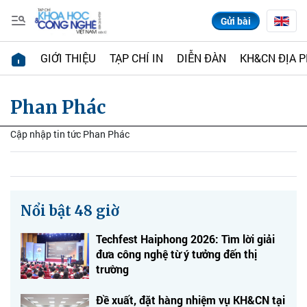
Gửi bài
GIỚI THIỆU
TẠP CHÍ IN
DIỄN ĐÀN
KH&CN ĐỊA 
Phan Phác
Cập nhập tin tức Phan Phác
Nổi bật 48 giờ
Techfest Haiphong 2026: Tìm lời giải
đưa công nghệ từ ý tưởng đến thị
trường
Đề xuất, đặt hàng nhiệm vụ KH&CN tại