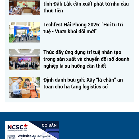
tỉnh Đắk Lắk cần xuất phát từ nhu cầu
thực tiễn
Techfest Hải Phòng 2026: "Hội tụ trí
tuệ - Vươn khơi đổi mới"
Thúc đẩy ứng dụng trí tuệ nhân tạo
trong sản xuất và chuyển đổi số doanh
nghiệp là xu hướng cần thiết
Định danh bưu gửi: Xây “lá chắn” an
toàn cho hạ tầng logistics số