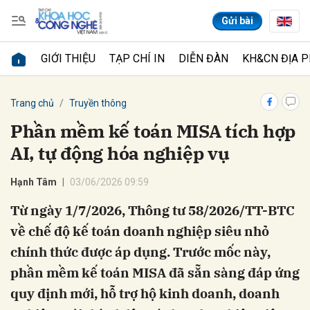
Gửi bài
GIỚI THIỆU
TẠP CHÍ IN
DIỄN ĐÀN
KH&CN ĐỊA 
Gửi bình luận
Trang chủ
Truyền thông
Phần mềm kế toán MISA tích hợp
AI, tự động hóa nghiệp vụ
Hạnh Tâm
03/06/2026 09:59
Từ ngày 1/7/2026, Thông tư 58/2026/TT-BTC
về chế độ kế toán doanh nghiệp siêu nhỏ
Hủy
Gửi
chính thức được áp dụng. Trước mốc này,
phần mềm kế toán MISA đã sẵn sàng đáp ứng
quy định mới, hỗ trợ hộ kinh doanh, doanh