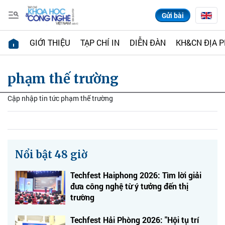
Gửi bài
GIỚI THIỆU
TẠP CHÍ IN
DIỄN ĐÀN
KH&CN ĐỊA 
phạm thế trường
Cập nhập tin tức phạm thế trường
Nổi bật 48 giờ
Techfest Haiphong 2026: Tìm lời giải
đưa công nghệ từ ý tưởng đến thị
trường
Techfest Hải Phòng 2026: "Hội tụ trí