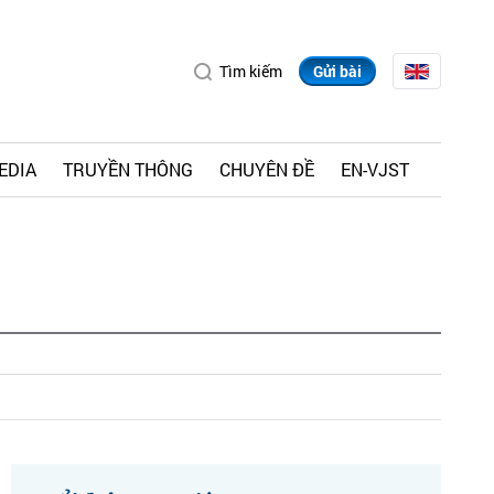
Tìm kiếm
Gửi bài
EDIA
TRUYỀN THÔNG
CHUYÊN ĐỀ
EN-VJST