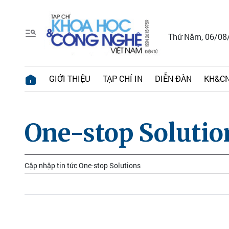
Thứ Năm, 06/08
GIỚI THIỆU
TẠP CHÍ IN
DIỄN ĐÀN
KH&CN
One-stop Solutio
Cập nhập tin tức One-stop Solutions