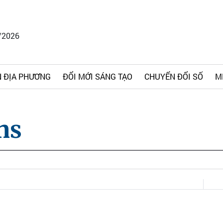
/2026
 ĐỊA PHƯƠNG
ĐỔI MỚI SÁNG TẠO
CHUYỂN ĐỔI SỐ
M
ns