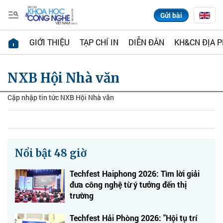
Gửi bài
GIỚI THIỆU
TẠP CHÍ IN
DIỄN ĐÀN
KH&CN ĐỊA 
NXB Hội Nhà văn
Cập nhập tin tức NXB Hội Nhà văn
Nổi bật 48 giờ
Techfest Haiphong 2026: Tìm lời giải
đưa công nghệ từ ý tưởng đến thị
trường
Techfest Hải Phòng 2026: "Hội tụ trí