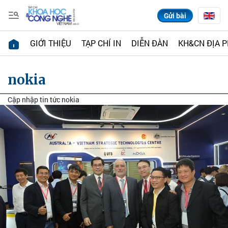
Gửi bài
GIỚI THIỆU
TẠP CHÍ IN
DIỄN ĐÀN
KH&CN ĐỊA 
nokia
Cập nhập tin tức nokia