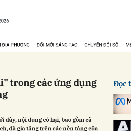
2026
bình luận
 ĐỊA PHƯƠNG
ĐỔI MỚI SÁNG TẠO
CHUYỂN ĐỔI SỐ
M
i" trong các ứng dụng
Đọc 
ng
Hủy
G
i đây, nội dung có hại, bao gồm cả
ch, đã gia tăng trên các nền tảng của