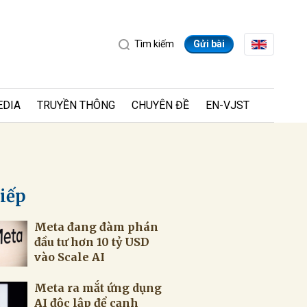
Tìm kiếm
Gửi bài
EDIA
TRUYỀN THÔNG
CHUYÊN ĐỀ
EN-VJST
tiếp
Meta đang đàm phán
ửi
đầu tư hơn 10 tỷ USD
vào Scale AI
Meta ra mắt ứng dụng
AI độc lập để cạnh