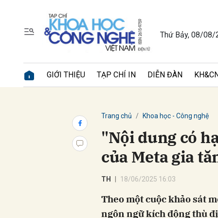
Thứ Bảy, 08/08/
Gửi 
GIỚI THIỆU
TẠP CHÍ IN
DIỄN ĐÀN
KH&CN
Trang chủ
Khoa học - Công nghệ
"Nội dung có hạ
của Meta gia tă
TH
18/06/2025 16:03
Theo một cuộc khảo sát mớ
ngôn ngữ kích động thù đị