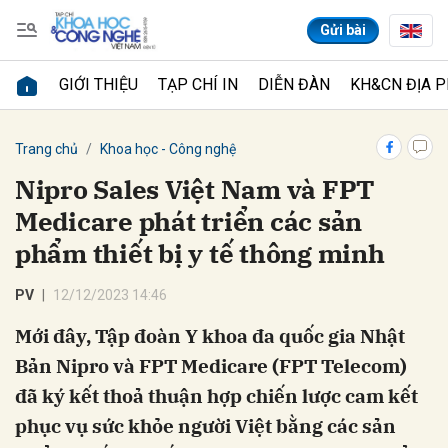
Gửi bài
GIỚI THIỆU
TẠP CHÍ IN
DIỄN ĐÀN
KH&CN ĐỊA 
Gửi bình luận
Trang chủ
Khoa học - Công nghệ
Nipro Sales Việt Nam và FPT
Medicare phát triển các sản
PV
12/12/2023 14:46
Mới đây, Tập đoàn Y khoa đa quốc gia Nhật
Hủy
Gửi
Bản Nipro và FPT Medicare (FPT Telecom)
đã ký kết thoả thuận hợp chiến lược cam kết
phục vụ sức khỏe người Việt bằng các sản