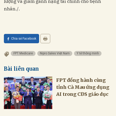
lượng và giảm gánh nặng tài chính cho bệnh
Chia sẻ Facebook
FPT Medicare
Nipro Sales Việt Nam
Y tế thông minh
Bài liên quan
FPT đồng hành cùng
tỉnh Cà Mau ứng dụng
AI trong CĐS giáo dục