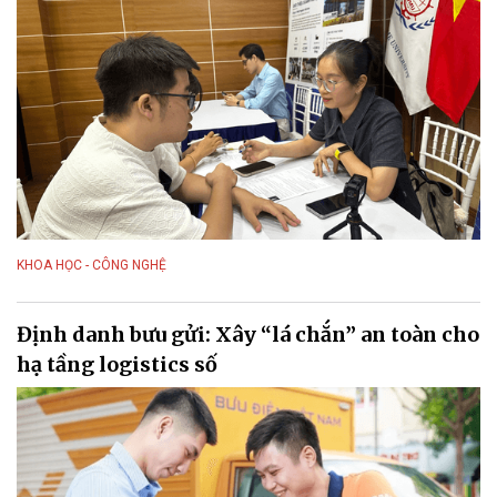
KHOA HỌC - CÔNG NGHỆ
Định danh bưu gửi: Xây “lá chắn” an toàn cho
hạ tầng logistics số