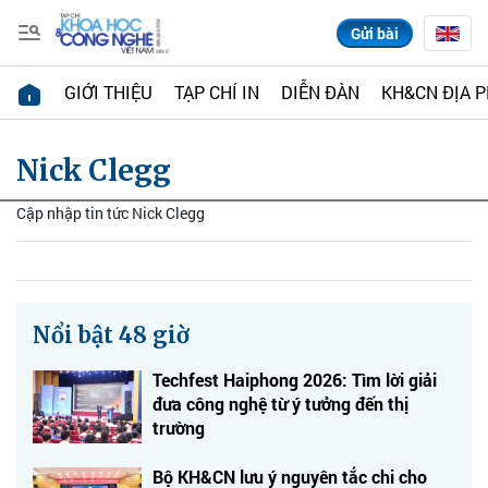
Gửi bài
GIỚI THIỆU
TẠP CHÍ IN
DIỄN ĐÀN
KH&CN ĐỊA 
Nick Clegg
Cập nhập tin tức Nick Clegg
Nổi bật 48 giờ
Techfest Haiphong 2026: Tìm lời giải
đưa công nghệ từ ý tưởng đến thị
trường
Bộ KH&CN lưu ý nguyên tắc chi cho