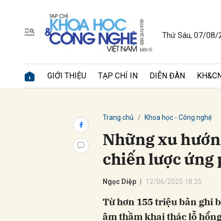
Thứ Sáu, 07/08/
Gửi 
GIỚI THIỆU
TẠP CHÍ IN
DIỄN ĐÀN
KH&CN
Trang chủ
Khoa học - Công nghệ
Những xu hướng
chiến lược ứng
Ngọc Diệp
12/06/2025 18:25
Từ hơn 155 triệu bản ghi 
âm thầm khai thác lỗ hổng