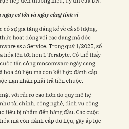
rực tiếp đến thương hiệu, uy tín của DN.
nguy cơ lớn và ngày càng tinh vi
c có sự gia tăng đáng kể về cả số lượng,
 thức hoạt động với các dạng mã độc
mware ss a Service. Trong quý 1/2025, số
ã hóa lên tới hơn 1 Terabyte. Có thể thấy
 cuộc tấn công ransomware ngày càng
ã hóa dữ liệu mà còn kết hợp đánh cắp
buộc nạn nhân phải trả tiền chuộc.
 mặt với rủi ro cao hơn do quy mô hệ
như tài chính, công nghệ, dịch vụ công
ục tiêu bị nhắm đến hàng đầu. Các cuộc
hóa mà còn đánh cắp dữ liệu, gây áp lực