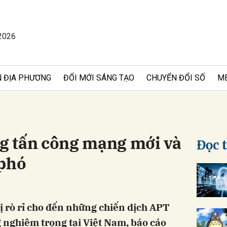
2026
bình luận
 ĐỊA PHƯƠNG
ĐỔI MỚI SÁNG TẠO
CHUYỂN ĐỔI SỐ
M
 tấn công mạng mới và
Đọc 
 phó
Hủy
G
bị rò rỉ cho đến những chiến dịch APT
 nghiêm trọng tại Việt Nam, báo cáo