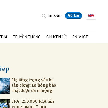
Tìm kiếm
Gửi bài
EDIA
TRUYỀN THÔNG
CHUYÊN ĐỀ
EN-VJST
tiếp
Hạ tầng trọng yếu bị
ửi
tấn công: Lỗ hổng bảo
mật được ưa chuộng
Hơn 250.000 lượt tấn
công mạng “núp